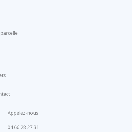
 parcelle
ets
ntact
Appelez-nous
04 66 28 27 31