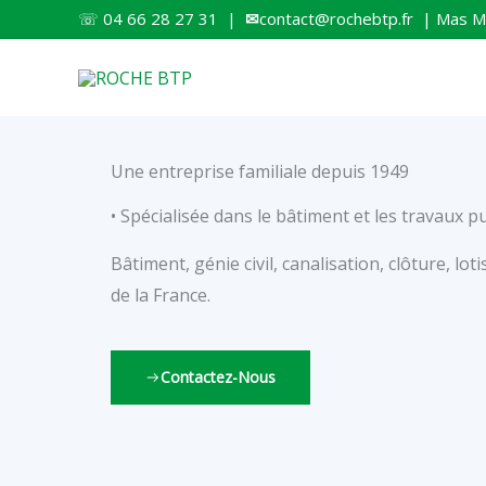
Aller
☏ 04 66 28 27 31 |
✉
contact@rochebtp.fr | Mas Mol
au
contenu
Une entreprise familiale depuis 1949
• Spécialisée dans le bâtiment et les travaux p
Bâtiment, génie civil, canalisation, clôture, lo
de la France.
Contactez-Nous